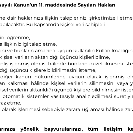
 sayılı Kanun’un 11. maddesinde Sayılan Hakları
sine dair haklarınıza ilişkin taleplerinizi şirketimize i
pılacaktır. Bu kapsamda kişisel veri sahipleri;
iğini öğrenme,
a ilişkin bilgi talep etme,
cını ve bunların amacına uygun kullanılıp kullanılmadığı
işisel verilerin aktarıldığı üçüncü kişileri bilme,
 yanlış işlenmiş olması hâlinde bunların düzeltilmesini 
ıldığı üçüncü kişilere bildirilmesini isteme,
li diğer kanun hükümlerine uygun olarak işlenmiş ol
an kalkması hâlinde kişisel verilerin silinmesini veya
el verilerin aktarıldığı üçüncü kişilere bildirilmesini ist
otomatik sistemler vasıtasıyla analiz edilmesi suretiyle
raz etme,
rı olarak işlenmesi sebebiyle zarara uğraması hâlinde za
rınıza yönelik başvurularınızı, tüm iletişim ka