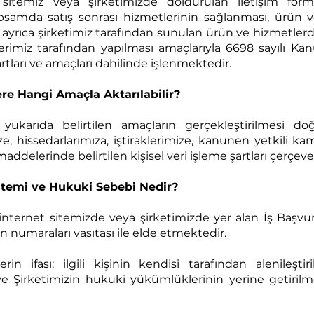
t sitemiz veya şirketimizde doldurulan iletişim fo
psamda satış sonrası hizmetlerinin sağlanması, ürün ve 
e ayrıca şirketimiz tarafından sunulan ürün ve hizmetlerd
mlerimiz tarafından yapılması amaçlarıyla 6698 sayılı K
şartları ve amaçları dahilinde işlenmektedir.
lere Hangi Amaçla Aktarılabilir?
z; yukarıda belirtilen amaçların gerçekleştirilmesi doğ
ize, hissedarlarımıza, iştiraklerimize, kanunen yetkili ka
maddelerinde belirtilen kişisel veri işleme şartları çerçeve
ntemi ve Hukuki Sebebi Nedir?
izi internet sitemizde veya şirketimizde yer alan İş Başv
fon numaraları vasıtası ile elde etmektedir.
lerin ifası; ilgili kişinin kendisi tarafından alenileştir
ve Şirketimizin hukuki yükümlüklerinin yerine getirilme