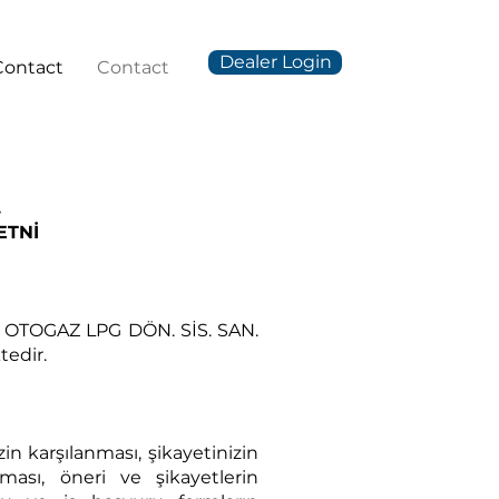
Dealer Login
Contact
Contact
.
ETNİ
NAR OTOGAZ LPG DÖN. SİS. SAN.
tedir.
izin karşılanması, şikayetinizin
ması, öneri ve şikayetlerin