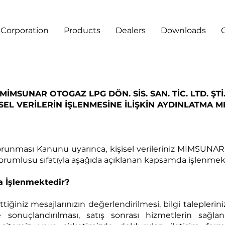
Corporation
Products
Dealers
Downloads
MİMSUNAR OTOGAZ LPG DÖN. SİS. SAN. TİC. LTD. ŞTİ
İSEL VERİLERİN İŞLENMESİNE İLİŞKİN AYDINLATMA M
n Korunması Kanunu uyarınca, kişisel verileriniz MİMSU
i sorumlusu sıfatıyla aşağıda açıklanan kapsamda işlenmek
la İşlenmektedir?
ettiğiniz mesajlarınızın değerlendirilmesi, bilgi taleplerin
e sonuçlandırılması, satış sonrası hizmetlerin sağlan