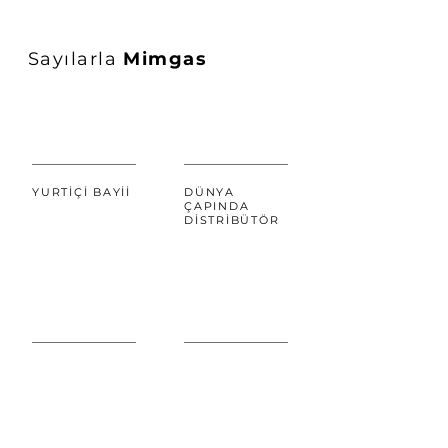
Sayılarla
Mimgas
YURTİÇİ BAYİİ
DÜNYA
ÇAPINDA
DİSTRİBÜTÖR
ÜLKEYE
YILLIK
DOĞRUDAN
TECRÜBE
İHRACAT