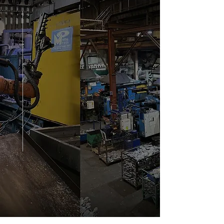
ÜRETİM ANLAYIŞIMIZ
Bize ilham veren,
kaliteye olan
bağlılığımızdır.
Ürünlerimiz yüksek güvenlik
gerektiren ürünlerdir. Üretim
sürecinde uluslararası standartlara
uymak bir yana, ürünlerimizin
fonksiyon ve güvenlik testleri her bir
ürün için
tek tek
gerçekleştirilmektedir.
Üretim Süreci