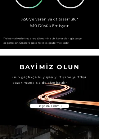
%50'ye varan yakıt tasarrufu*
%10 Düşük Emisyon
*Yakıt maliyetlerine, araç tüketimine vb. konu olan gösterge
değerlerdir. Ülkelere göre farklılık göstermektedir.
BAYİMİZ OLUN
Gün geçtikçe büyüyen yurtiçi ve yurtdışı
pazarımızda siz de bize katılın
Başvuru Formu