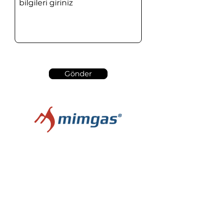
Gönder
Mimsunar Taşıt Teknolojileri San. ve Tic. Ltd.
Şti.
Tel:
+90 216 499 09 52
Email:
info@mimgas.com
Adres:
Şerifali Mah. Şehit Sk. No: 43 Ümraniye/İstanbul