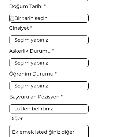
r
Doğum Tarihi
*
e
q
u
i
Cinsiyet
r
e
d
Askerlik Durumu
Öğrenim Durumu
Başvurulan Pozisyon
Diğer