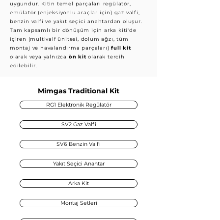
uygundur. Kitin temel parçaları regülatör,
emülatör (enjeksiyonlu araçlar için) gaz valfi,
benzin valfi ve yakıt seçici anahtardan oluşur.
Tam kapsamlı bir dönüşüm için arka kiti'de
içiren (multivalf ünitesi, dolum ağzı, tüm
montaj ve havalandırma parçaları)
full kit
olarak veya yalnızca
ön kit
olarak tercih
edilebilir.
Mimgas Traditional Kit
RG1 Elektronik Regülatör
SV2 Gaz Valfi
SV6 Benzin Valfi
Yakıt Seçici Anahtar
Arka Kit
Montaj Setleri