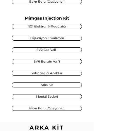
Bakır Boru (Opsiyonel)
Mimgas Injection Kit
RG1 Elektronik Regülatör
Enjeksiyon Emülatörü
SV2 Gaz Valfi
SV6 Benzin Valfi
Yakıt Seçici Anahtar
Arka Kit
Montaj Setleri
Bakır Boru (Opsiyonel)
ARKA KİT